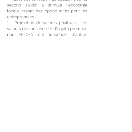
second studio a stimulé l'économie
locale, créant des opportunités pour les
entrepreneurs.
* Promotion de valeurs positives : Les
valeurs de confiance et d'équité promues
par FRIDHA ont influencé d'autres
partenaires et associations.
* Modèle de partenariat réussi : La
collaboration avec FRIDHA peut inspirer
d'autres associations pour des
partenariats fructueux.
Les enseignements tirés incluent :
* L'importance d'un partenariat solide
pour réaliser efficacement les objectifs
du projet.
* La nécessité de diversifier les sources
de financement pour assurer la stabilité
financière.
* Les avantages de partager des
valeurs communes pour renforcer