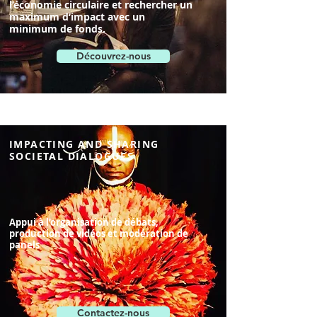
l’économie circulaire et rechercher un
maximum d’impact avec un
minimum de fonds.
Découvrez-nous
IMPACTING AND SHARING
SOCIETAL DIALOGUES
Appui à l’organisation de débats,
production de vidéos et modération de
panels
Contactez-nous