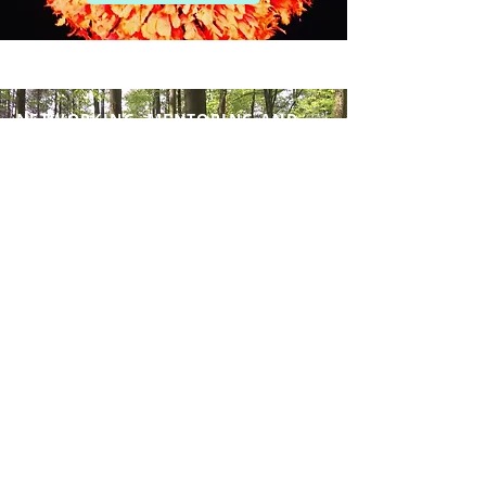
NETWORKING, MENTORING AND
MATCH-MAKING
FRIDHA FORUM
Une plateforme dynamique et
amicale de rencontres permettant
d’identifier et faire surgir des talents.
Découvrez-nous