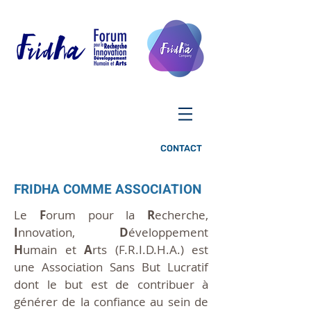
CONTACT
FRIDHA COMME ASSOCIATION
Le
F
orum pour la
R
echerche,
I
nnovation,
D
éveloppement
H
umain et
A
rts (F.R.I.D.H.A.) est
une Association Sans But Lucratif
dont le but est de contribuer à
générer de la confiance au sein de